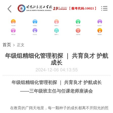
专业设置
学校概况
新闻中心
校园环境
就业指导
师资力量
学生作品
视频中心
校园专题
来校路线
首页
>
正文
年级组精细化管理初探 ｜ 共育良才 护航
成长
2024-12-06 04:13:55
年级组精细化管理初探 ｜ 共育良才 护航成长
——三年级班主任与任课老师座谈会
在教育的广阔天地里，每一颗种子的成长都离不开阳光的照