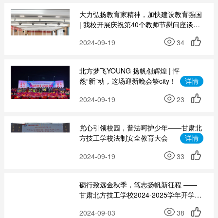
大力弘扬教育家精神，加快建设教育强国
| 我校开展庆祝第40个教师节慰问座谈系
列活动
详情
2024-09-19
34
北方梦飞YOUNG 扬帆创辉煌 | 怦
然“新”动，这场迎新晚会够city！
详情
2024-09-19
23
党心引领校园，普法呵护少年——甘肃北
方技工学校法制安全教育大会
详情
2024-09-19
33
砺行致远金秋季，笃志扬帆新征程 ——
甘肃北方技工学校2024-2025学年开学典
礼暨开学第一课
详情
2024-09-03
38